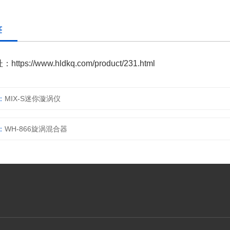
签
址：
https://www.hldkq.com/product/231.html
：
MIX-S迷你漩涡仪
：
WH-866旋涡混合器