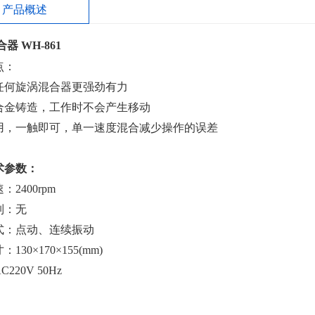
产品概述
器 WH-861
点：
任何旋涡混合器更强劲有力
合金铸造，工作时不会产生移动
用，一触即可，单一速度混合减少操作的误差
术参数：
：2400rpm
制：无
式：点动、连续振动
130×170×155(mm)
220V 50Hz