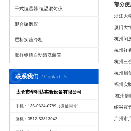
部分使
干式恒温器 恒温混匀仪
浙江大
混合碾磨仪
厦门大
杭州闰
层析实验冷柜
杭州祥
取样钢瓶自动清洗装置
杭州三
C
杭州启
联系我们
Contact Us
福州实
太仓市华利达实验设备有限公司
杭州倍
手机：136-0624-0789（微信同号）
绍兴震
广州市
座机：0512-53813042