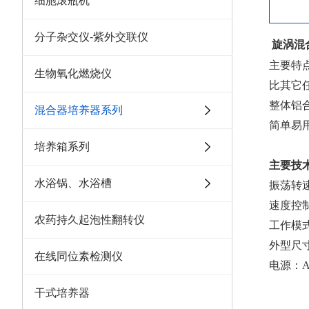
细胞滚瓶机
分子杂交仪-紫外交联仪
旋涡混合
主要特
生物氧化燃烧仪
比其它
整体铝
混合器培养器系列
简单易
培养箱系列
主要技
水浴锅、水浴槽
振荡转速
速度控
农药持久起泡性翻转仪
工作模
外型尺寸：
在线同位素检测仪
电源：AC
干式培养器