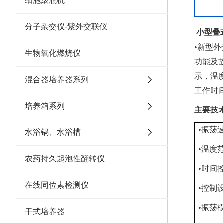
细胞滚瓶机
分子杂交仪-紫外交联仪
小型叠
•新型
生物氧化燃烧仪
功能及
示，温
混合器培养器系列
工作时
培养箱系列
主要技
•振荡速
水浴锅、水浴槽
•温度
农药持久起泡性翻转仪
•时间控
在线同位素检测仪
•控制
•振荡
干式培养器