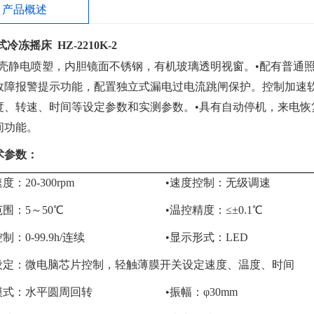
产品概述
式
冷冻摇床
HZ-2210K-2
外壳静电喷塑，内胆镜面不锈钢，有机玻璃透明视窗。•配有普通
故障报警提示功能，配置独立式漏电过电流跳闸保护。控制加速软
度、转速、时间等设定参数和实测参数。•具有自动停机，来电
间功能。
术参数：
度：20-300rpm
•速度控制：无级调速
范围：5～50℃
•温控精度：≤±0.1℃
制：0-99.9h/连续
•显示形式：LED
设定：微电脑芯片控制，轻触薄膜开关设定速度、温度、时间
模式：水平圆周回转
•振幅：φ30mm