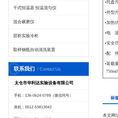
•托盘尺
干式恒温器 恒温混匀仪
•外型尺寸
混合碾磨仪
•加热
•电 源
层析实验冷柜
•安全
取样钢瓶自动清洗装置
•配 
C
•装载量：
联系我们
Contact Us
750ml/
太仓市华利达实验设备有限公司
手机：136-0624-0789（微信同号）
标
座机：0512-53813042
本文网