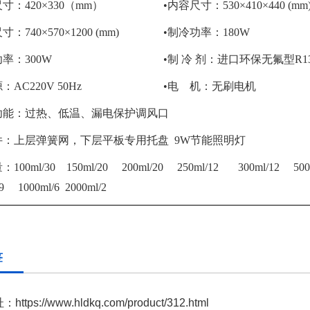
寸：420×330（mm）
•内容尺寸：530×410×440 (mm
：740×570×1200 (mm)
•制冷功率：180W
功率：300W
•制 冷 剂：进口环保无氟型R13
：AC220V 50Hz
•电 机：无刷电机
功能：过热、低温、漏电保护调风口
件：上层弹簧网，下层平板专用托盘 9W节能照明灯
100ml/30 150ml/20 200ml/20 250ml/12 300ml/12
500m
9 1000ml/6 2000ml/2
签
址：
https://www.hldkq.com/product/312.html