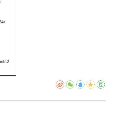
)
4a
l/12