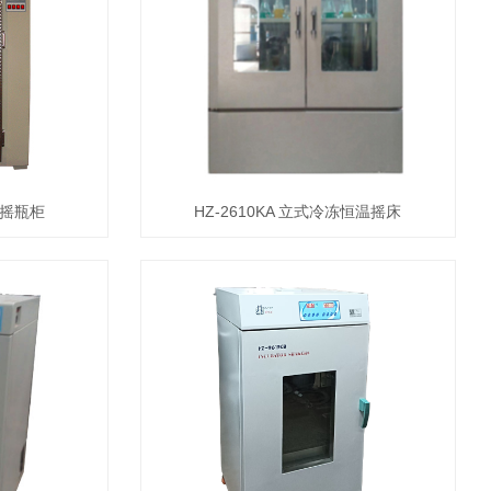
温摇瓶柜
HZ-2610KA 立式冷冻恒温摇床