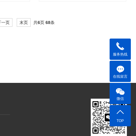
下一页
末页
共
6
页
68
条
服务热线
在线留言
微信
TOP